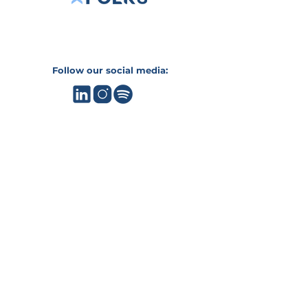
Follow our social media:
FOLKS
About us
Our team
Work with us
SERVICES
Estrategic Consulting
Technology Management
HIMSS Certification
KLAS Avaliation