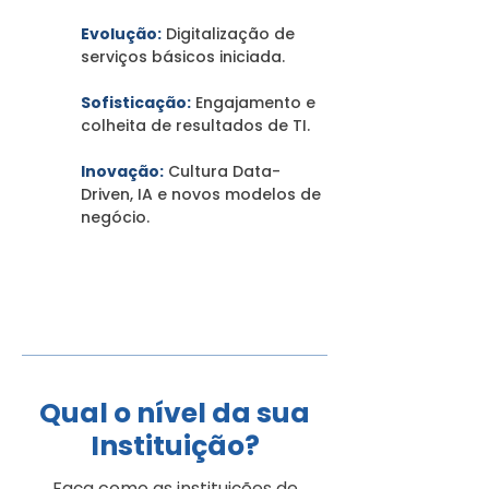
Evolução:
Digitalização de
serviços básicos iniciada.
Sofisticação:
Engajamento e
colheita de resultados de TI.
Inovação:
Cultura Data-
Driven, IA e novos modelos de
negócio.
"Em qual estágio sua instituição se encontra?
Baixe o material para entender os critérios."
Qual o nível da sua
Instituição?
Faça como as instituições de